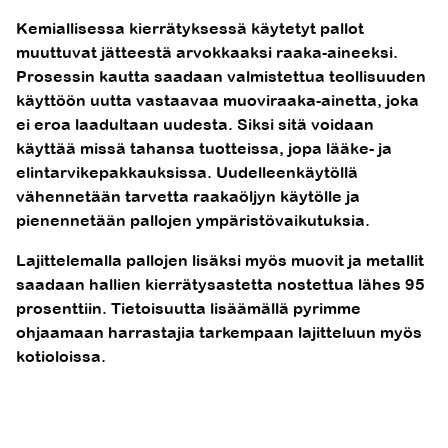
Kemiallisessa kierrätyksessä käytetyt pallot
muuttuvat jätteestä arvokkaaksi raaka-aineeksi.
Prosessin kautta saadaan valmistettua teollisuuden
käyttöön uutta vastaavaa muoviraaka-ainetta, joka
ei eroa laadultaan uudesta. Siksi sitä voidaan
käyttää missä tahansa tuotteissa, jopa lääke- ja
elintarvikepakkauksissa. Uudelleenkäytöllä
vähennetään tarvetta raakaöljyn käytölle ja
pienennetään pallojen ympäristövaikutuksia.
Lajittelemalla pallojen lisäksi myös muovit ja metallit
saadaan hallien kierrätysastetta nostettua lähes 95
prosenttiin. Tietoisuutta lisäämällä pyrimme
ohjaamaan harrastajia tarkempaan lajitteluun myös
kotioloissa.