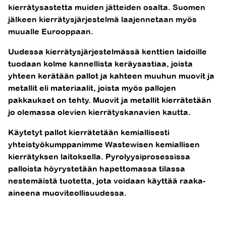
kierrätysastetta muiden jätteiden osalta. Suomen
jälkeen kierrätysjärjestelmä laajennetaan myös
muualle Eurooppaan.
Uudessa kierrätysjärjestelmässä kenttien laidoille
tuodaan kolme kannellista keräysastiaa, joista
yhteen kerätään pallot ja kahteen muuhun muovit ja
metallit eli materiaalit, joista myös pallojen
pakkaukset on tehty. Muovit ja metallit kierrätetään
jo olemassa olevien kierrätyskanavien kautta.
Käytetyt pallot kierrätetään kemiallisesti
yhteistyökumppanimme Wastewisen kemiallisen
kierrätyksen laitoksella. Pyrolyysiprosessissa
palloista höyrystetään hapettomassa tilassa
nestemäistä tuotetta, jota voidaan käyttää raaka-
aineena muoviteollisuudessa.